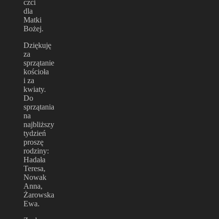
czci
dla
Matki
Bożej.
Dziękuję
za
sprzątanie
kościoła
i za
kwiaty.
Do
sprzątania
na
najbliższy
tydzień
proszę
rodziny:
Hadała
Teresa,
Nowak
Anna,
Żarowska
Ewa.