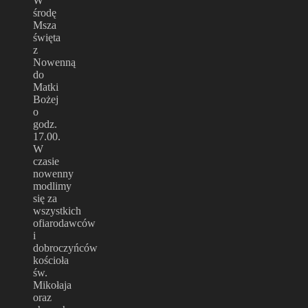
W
środę
Msza
święta
z
Nowenną
do
Matki
Bożej
o
godz.
17.00.
W
czasie
nowenny
modlimy
się za
wszystkich
ofiarodawców
i
dobroczyńców
kościoła
św.
Mikołaja
oraz