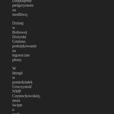
Dziękujemy
pielgrzymom
za
modlitwę.
Dzisiaj
w
Bobowej
Dożynki
Gminne,
podziękowanie
za
tegoroczne
plony.
W
liturgii
w
poniedziałek
Uroczystość
NMP
Częstochowskiej,
msze
święte
o