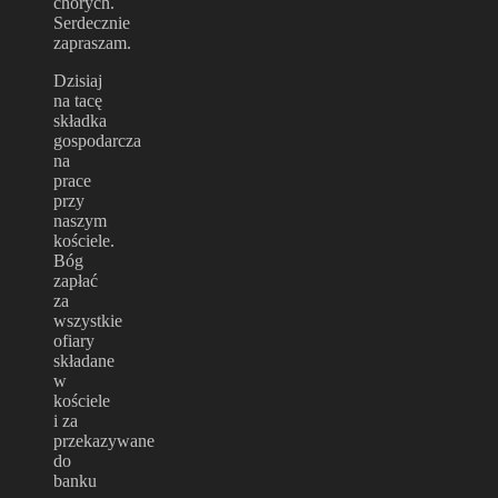
chorych.
Serdecznie
zapraszam.
Dzisiaj
na tacę
składka
gospodarcza
na
prace
przy
naszym
kościele.
Bóg
zapłać
za
wszystkie
ofiary
składane
w
kościele
i za
przekazywane
do
banku