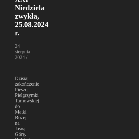
Niedziela
zwykła,
25.08.2024
r.
24
sierpnia
2024
/
Dzisiaj
zakończenie
Pieszej
Pielgrzymki
Tarnowskiej
do
Matki
Bożej
na
Jasną
Górę.