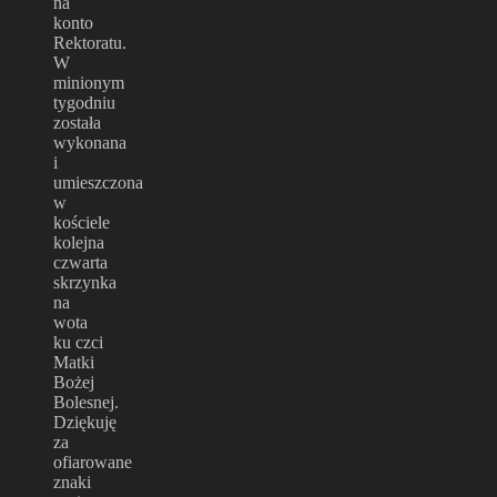
na
konto
Rektoratu.
W
minionym
tygodniu
została
wykonana
i
umieszczona
w
kościele
kolejna
czwarta
skrzynka
na
wota
ku czci
Matki
Bożej
Bolesnej.
Dziękuję
za
ofiarowane
znaki