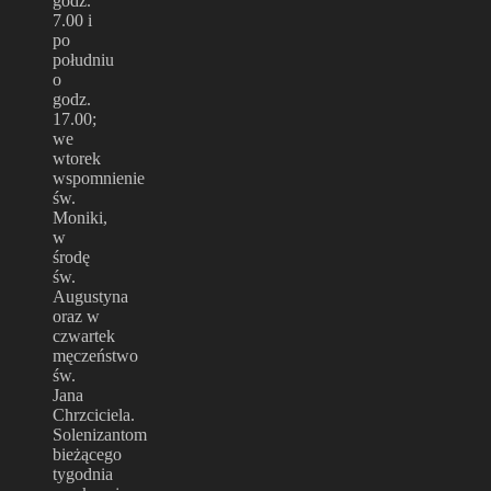
godz.
7.00 i
po
południu
o
godz.
17.00;
we
wtorek
wspomnienie
św.
Moniki,
w
środę
św.
Augustyna
oraz w
czwartek
męczeństwo
św.
Jana
Chrzciciela.
Solenizantom
bieżącego
tygodnia