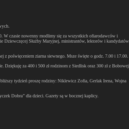
wych.
0. W czasie nowenny modlimy się za wszystkich ofiarodawców i
ie Dziewczęcej Służby Maryjnej, ministrantów, lektorów i kandydatów
 z poświęceniem ziarna siewnego. Msze święte o godz. 7.00 i 17.00.
le. Dziękuję za 400 i 500 zł rodzinom z Siedlisk oraz 300 zł z Bobowej
ajbliższy tydzień proszę rodziny: Niklewicz Zofia, Gerlak Irena, Wojna
czek Dobra” dla dzieci. Gazety są w bocznej kaplicy.