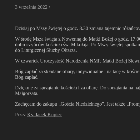
3 września 2022
/
Dzisiaj po Mszy świętej o godz. 8.30 zmiana tajemnic różańco
W środę Msza święta z Nowenną do Matki Bożej o godz. 17.0
dobroczyńców kościoła św. Mikołaja. Po Mszy świętej spotkan
do Liturgicznej Służby Ołtarza.
W czwartek Uroczystość Narodzenia NMP, Matki Bożej Siewnej
Bóg zapłać za składane ofiary, indywidualne i na tacę w koście
Bóg zapłać.
Dziękuję za sprzątanie kościoła i za ofiarę. Do sprzątania na n
Małgorzata.
Zachęcam do zakupu „Gościa Niedzielnego”. Jest także „Promy
Przez
Ks. Jacek Kupiec