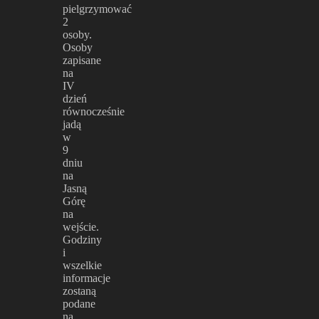
pielgrzymować
2
osoby.
Osoby
zapisane
na
IV
dzień
równocześnie
jadą
w
9
dniu
na
Jasną
Górę
na
wejście.
Godziny
i
wszelkie
informacje
zostaną
podane
na