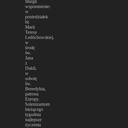
liturgii
wspomnienie:
w
poniedziałek
bł.
Marii
Teresy
Ledóchowskiej,
w
środę
św.
Jana
z
Dukli,
w
sobotę
św.
Benedykta,
patrona
Europy.
Solenizantom
bieżącego
tygodnia
najlepsze
życzenia