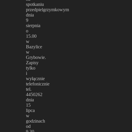
spotkaniu
przedpielgrzymkowym
dnia
9
sierpnia
o
15.00
w
Bazylice
w
Grybowie.
Zapisy
tylko
i
wyłącznie
telefonicznie
tel.
4450262
dnia
15
lipca
w
godzinach
od
9.30