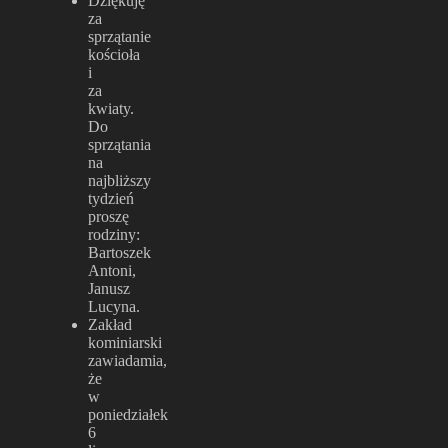
Dziękuję
za
sprzątanie
kościoła
i
za
kwiaty.
Do
sprzątania
na
najbliższy
tydzień
proszę
rodziny:
Bartoszek
Antoni,
Janusz
Lucyna.
Zakład
kominiarski
zawiadamia,
że
w
poniedziałek
6