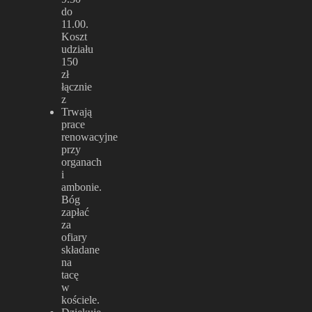
do
11.00.
Koszt
udziału
150
zł
łącznie
z
Trwają
prace
renowacyjne
przy
organach
i
ambonie.
Bóg
zapłać
za
ofiary
składane
na
tacę
w
kościele.