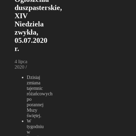
duszpasterskie,
XIV
Niedziela
zwykła,
05.07.2020
r.
4 lipca
2020
/
Dzisiaj
zmiana
tajemnic
różańcowych
po
porannej
Mszy
świętej.
W
tygodniu
w