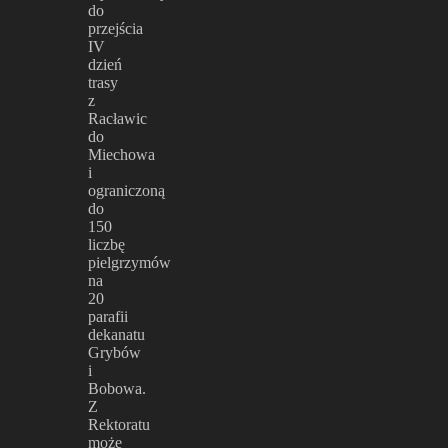
do
przejścia
IV
dzień
trasy
z
Racławic
do
Miechowa
i
ograniczoną
do
150
liczbę
pielgrzymów
na
20
parafii
dekanatu
Grybów
i
Bobowa.
Z
Rektoratu
może