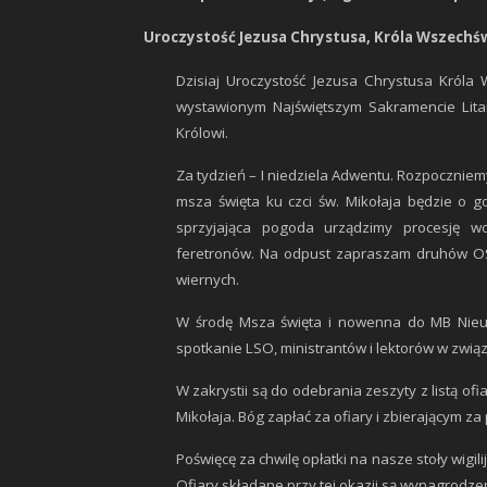
Uroczystość Jezusa Chrystusa, Króla Wszechświ
Dzisiaj Uroczystość Jezusa Chrystusa Króla 
wystawionym Najświętszym Sakramencie Lita
Królowi.
Za tydzień – I niedziela Adwentu. Rozpocznie
msza święta ku czci św. Mikołaja będzie o g
sprzyjająca pogoda urządzimy procesję w
feretronów. Na odpust zapraszam druhów OSP
wiernych.
W środę Msza święta i nowenna do MB Nieus
spotkanie LSO, ministrantów i lektorów w związ
W zakrystii są do odebrania zeszyty z listą o
Mikołaja. Bóg zapłać za ofiary i zbierającym za 
Poświęcę za chwilę opłatki na nasze stoły wigil
Ofiary składane przy tej okazji są wynagrodzen