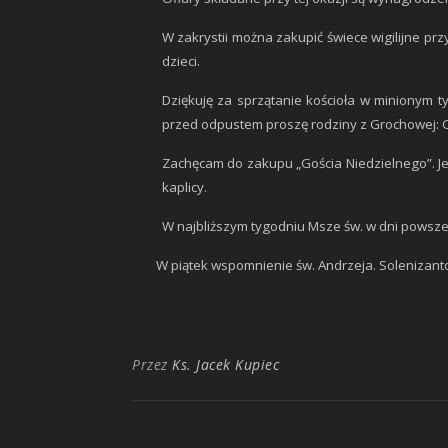
W zakrystii można zakupić świece wigilijne prz
dzieci.
Dziękuję za sprzątanie kościoła w minionym ty
przed odpustem proszę rodziny z Grochowej: 
Zachęcam do zakupu „Gościa Niedzielnego”. Jes
kaplicy.
W najbliższym tygodniu Msze św. w dni powszed
W piątek wspomnienie św. Andrzeja. Solenizant
Przez
Ks. Jacek Kupiec