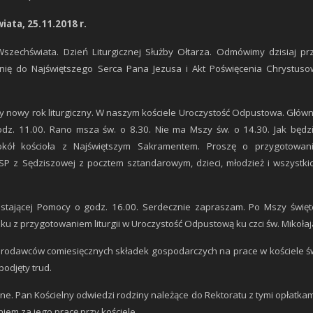
ata, 25.11.2018 r.
Wszechświata. Dzień Liturgicznej Służby Ołtarza. Odmówimy dzisiaj pr
nię do Najświętszego Serca Pana Jezusa i Akt Poświęcenia Chrystuso
my nowy rok liturgiczny. W naszym kościele Uroczystość Odpustowa. Głów
odz. 11.00. Rano msza św. o 8.30. Nie ma Mszy św. o 14.30. Jak będz
okół kościoła z Najświętszym Sakramentem. Proszę o przygotowan
 z Sędziszowej z pocztem sztandarowym, dzieci, młodzież i wszystki
tającej Pomocy o godz. 16.00. Serdecznie zapraszam. Po Mszy święt
ku z przygotowaniem liturgii w Uroczystość Odpustową ku czci św. Mikołaj
fiarodawców comiesięcznych składek gospodarczych na prace w kościele ś
podjęty trud.
ijne. Pan Kościelny odwiedzi rodziny należące do Rektoratu z tymi opłatkam
iem za jego pracę przy kościele.