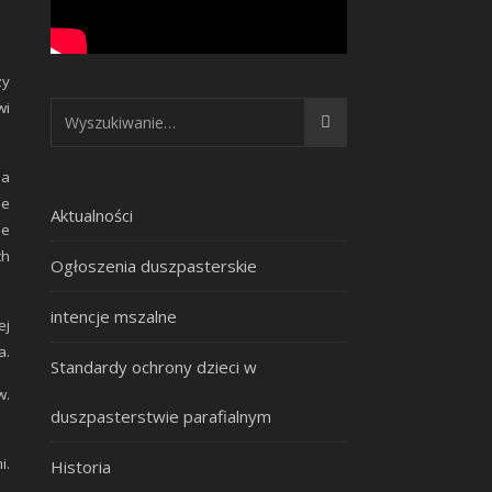
zy
wi
na
ie
Aktualności
ie
ch
Ogłoszenia duszpasterskie
intencje mszalne
ej
a.
Standardy ochrony dzieci w
w.
duszpasterstwie parafialnym
i.
Historia