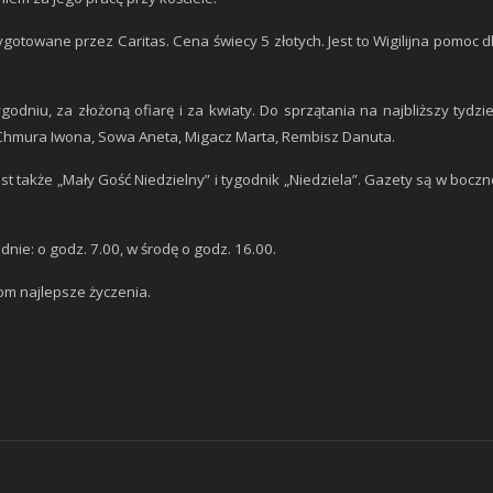
ygotowane przez Caritas. Cena świecy 5 złotych. Jest to Wigilijna pomoc d
godniu, za złożoną ofiarę i za kwiaty. Do sprzątania na najbliższy tydzi
Chmura Iwona, Sowa Aneta, Migacz Marta, Rembisz Danuta.
t także „Mały Gość Niedzielny” i tygodnik „Niedziela”. Gazety są w boczn
nie: o godz. 7.00, w środę o godz. 16.00.
om najlepsze życzenia.