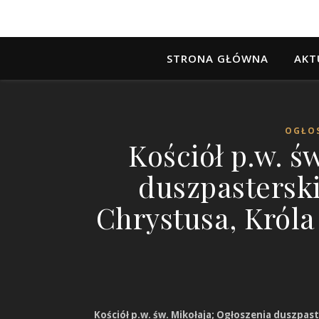
STRONA GŁÓWNA
AKT
OGŁOS
Kościół p.w. ś
duszpasterski
Chrystusa, Króla
Kościół p.w. św. Mikołaja; Ogłoszenia duszpast