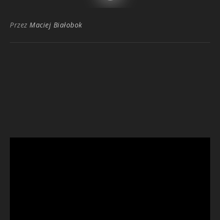
Przez
Maciej Białobok